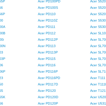
65P
Acer PD100PD
Acer S520
66
Acer PD100S
Acer S52
66P
Acer PD110
Acer S52
00
Acer PD110Z
Acer S53
00A
Acer PD111
Acer S53
00B
Acer PD112
Acer SL1
00i
Acer PD112P
Acer SL7
200N
Acer PD113
Acer SL7
03
Acer PD113P
Acer SL7
03P
Acer PD115
Acer SL7
06
Acer PD116
Acer SL7
06P
Acer PD116P
Acer SL7
23
Acer PD116PD
Acer T111
50
Acer PD117D
Acer T111
65
Acer PD120
Acer T12
65K
Acer PD120D
Acer U52
66
Acer PD120P
Acer U53