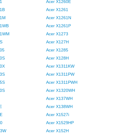
1
Acer X1260E
01B
Acer X1261
01M
Acer X1261N
01WB
Acer X1261P
01WM
Acer X1273
0S
Acer X127H
005
Acer X1285
00S
Acer X128H
00X
Acer X1311KW
03S
Acer X1311PW
05S
Acer X1311PWH
10S
Acer X1320WH
Acer X137WH
E
Acer X138WH
1E
Acer X1527i
00
Acer X1529HP
13W
Acer X152H