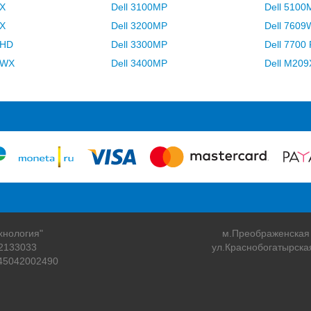
0X
Dell 3100MP
Dell 5100
0X
Dell 3200MP
Dell 760
9HD
Dell 3300MP
Dell 7700 
9WX
Dell 3400MP
Dell M209
хнология"
м.Преображенская
2133033
ул.Краснобогатырска
45042002490