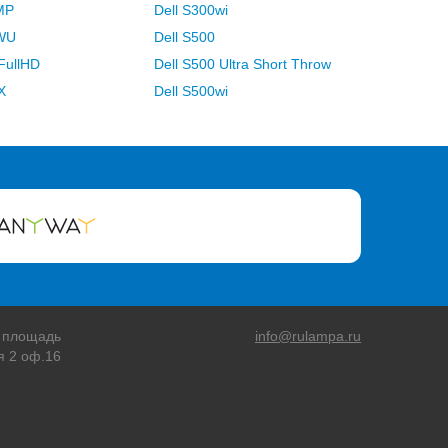
MP
Dell S300wi
9WU
Dell S500
FullHD
Dell S500 Ultra Short Throw
X
Dell S500wi
 площадь
info@rulampa.ru
я 2 оф.16