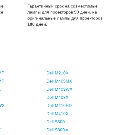
ые
Гарантийный срок на совместимые
се
лампы для проекторов 90 дней, на
оригинальные лампы для проекторов
180 дней.
MP
Dell M210X
MP
Dell M409MX
X
Dell M409WX
Dell M409X
0WX
Dell M410HD
Dell M410X
Dell S300
X
Dell S300w