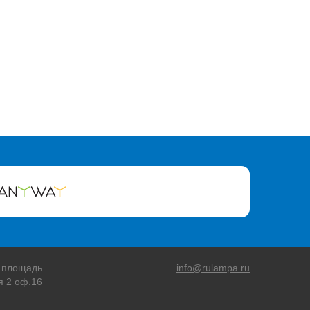
 площадь
info@rulampa.ru
я 2 оф.16