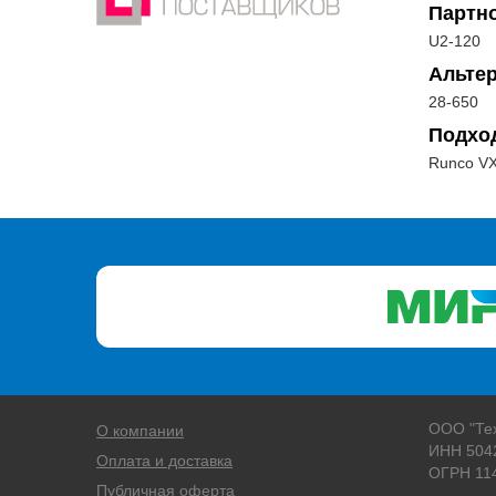
Партн
U2-120
Альте
28-650
Подхо
Runco VX
ООО "Те
О компании
ИНН 504
Оплата и доставка
ОГРН 11
Публичная оферта