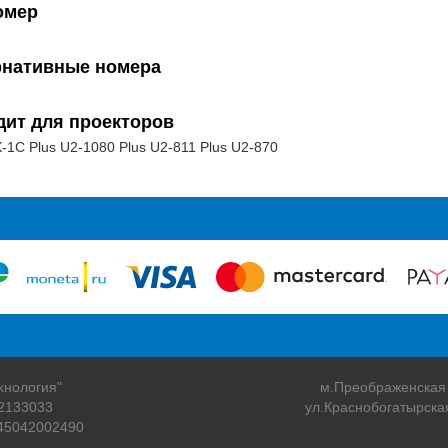
омер
рнативные номера
дит для проекторов
-1C Plus U2-1080 Plus U2-811 Plus U2-870
хнология"
м.Преображенская
2133033
ул.Краснобогатырска
45042002490