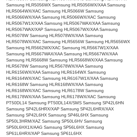
Samsung HLR5056WX Samsung HLR5056WX/XAA Samsung
HLR5064WX/XAC Samsung HLR5066W Samsung
HLR5066WX/XAA Samsung HLR5066WX/XAC Samsung
HLR5067W1X/XAA Samsung HLR5067WAX/XAA Samsung
HLR5067WAX/XAP Samsung HLR5067WX/XAA Samsung
HLR5078W Samsung HLR5078WX/XAA Samsung
HLR5078WX/XAC Samsung HLR5656W Samsung HLR5656WX
Samsung HLR5662WX/XAC Samsung HLR5667W1X/XAA
Samsung HLR5667WAX/XAA Samsung HLR5667WX/XAA
Samsung HLR5668W Samsung HLR5668WX/XAA Samsung
HLR5678W Samsung HLR5678WX/XAA Samsung
HLR6156WX/XAA Samsung HLR6164WX Samsung
HLR6164WX/XAC Samsung HLR6167W1X/XAA Samsung
HLR6168W Samsung HLR6168WX/XAA Samsung
HLR6168WX/XAC Samsung HLR6178W Samsung
HLR6178WX/XAA Samsung HLR6178WX/XAC Samsung
PT50DL14 Samsung PT50DL14X/SMS Samsung SP42L6HN
Samsung SP42L6HRX/XAP Samsung SP42L6HRX/XAX
Samsung SP42L6HX Samsung SP46L6HX Samsung
SP50L3HRM/XAZ Samsung SP50L6HV Samsung
SP50L6HX1X/AAG Samsung SP56L6HX Samsung
SP61L6HRX/XAP Samsung SP61L6HX