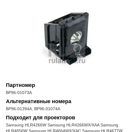
Партномер
BP96-01073A
Альтернативные номера
BP96-01394A, BP96-01074A
Подходит для проекторов
Samsung HLR4266W Samsung HLR4266WX/XAA Samsung
HLR4656W Samsung HLR4664WX/XAC Samsung HLR4677W