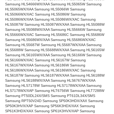
Samsung HLS4666WX/XAA Samsung HLS5065W Samsung
HLS5065WX/XAA Samsung HLS5066W Samsung
HLS5066WX/XAC Samsung HLS5086W Samsung
HLS5086WX/XAA Samsung HLS5086WX/XAC Samsung
HLS5087W Samsung HLS5087WX/XAA Samsung HLS5088W
Samsung HLS5088WX/XAA Samsung HLS5666W Samsung
HLS5666WX/XAC Samsung HLS5686C Samsung HLS5686W
Samsung HLS5686WX/XAA Samsung HLS5686WX/XAC
Samsung HLS5687W Samsung HLS5687WX/XAA Samsung
HLS5688W Samsung HLS5688WX/XAA Samsung HLS6165W
Samsung HLS6165WX/XAA Samsung HLS6166W Samsung
HLS6166WX/XAC Samsung HLS6167W Samsung
HLS6167WX/XAA Samsung HLS6186W Samsung
HLS6186WX/XAA Samsung HLS6186WX/XAC Samsung
HLS6187W Samsung HLS6187WX/XAA Samsung HLS6188W
Samsung HLS6188WX/XAA Samsung HLS6767WX/XAA
Samsung HLS7178W Samsung HLS7178WX/XAA Samsung
HLS7178WX/XAP Samsung HLT6756W Samsung HLT7288W
Samsung PT50DL24X/SMS Samsung PT61DL34X/SMS
Samsung RPT50V24D Samsung SP50K3HDX/XAX Samsung
SP50K3HVX/XAP Samsung SP56K3HDX/XAX Samsung
SP61K3HDX/XAX Samsung SP61K3HVX/XAP Samsung