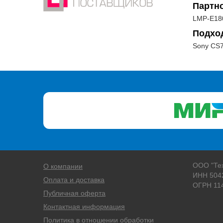
Партн
LMP-E18
Подхо
Sony CS7
ООО "Те
О компании
ИНН 504
Оплата и доставка
ОГРН 11
Публичная оферта
Контактная информация
Политика в отношении обработки