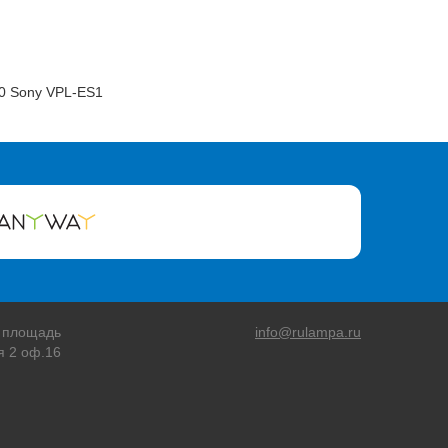
0 Sony VPL-ES1
 площадь
info@rulampa.ru
я 2 оф.16