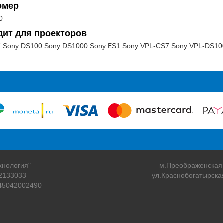
омер
0
дит для проекторов
 Sony DS100 Sony DS1000 Sony ES1 Sony VPL-CS7 Sony VPL-DS10
хнология"
м.Преображенская
2133033
ул.Краснобогатырска
45042002490