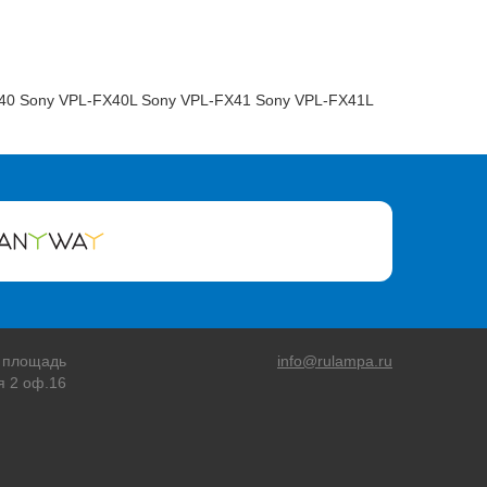
40 Sony VPL-FX40L Sony VPL-FX41 Sony VPL-FX41L
 площадь
info@rulampa.ru
я 2 оф.16