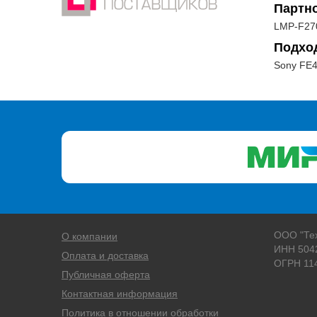
Партн
LMP-F27
Подхо
Sony FE4
ООО "Те
О компании
ИНН 504
Оплата и доставка
ОГРН 11
Публичная оферта
Контактная информация
Политика в отношении обработки