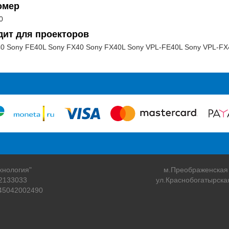
омер
0
дит для проекторов
0 Sony FE40L Sony FX40 Sony FX40L Sony VPL-FE40L Sony VPL-FX
хнология"
м.Преображенская
2133033
ул.Краснобогатырска
45042002490