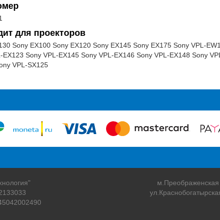
омер
1
дит для проекторов
30 Sony EX100 Sony EX120 Sony EX145 Sony EX175 Sony VPL-EW1
-EX123 Sony VPL-EX145 Sony VPL-EX146 Sony VPL-EX148 Sony VP
ony VPL-SX125
хнология"
м.Преображенская
2133033
ул.Краснобогатырска
45042002490