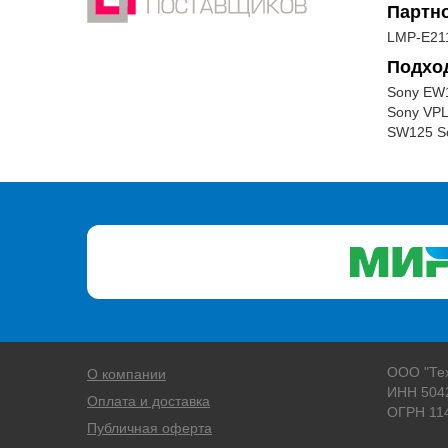
Партн
LMP-E21
Подхо
Sony EW1
Sony VPL
SW125 S
ООО "Те
О компании
ИНН 504
Оплата и доставка
ОГРН 11
Публичная оферта