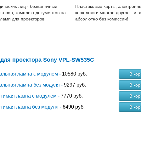
ических лиц - безналичный
Пластиковые карты, электронн
договор, комплект документов на
кошельки и многое другое - и в
 ламп для проекторов.
абсолютно без комиссии!
 для проектора Sony VPL-SW535C
альная лампа с модулем -
10580 руб.
В кор
альная лампа без модуля -
9297 руб.
В кор
тимая лампа с модулем -
7770 руб.
В кор
тимая лампа без модуля -
6490 руб.
В кор