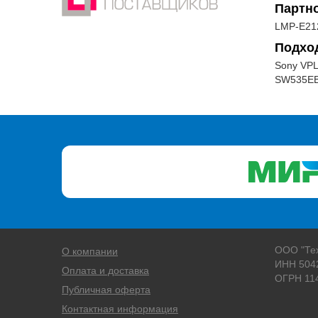
Партн
LMP-E21
Подхо
Sony VP
SW535EB
ООО "Те
О компании
ИНН 504
Оплата и доставка
ОГРН 11
Публичная оферта
Контактная информация