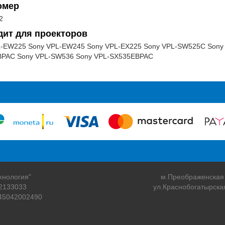
омер
2
дит для проекторов
L-EW225 Sony VPL-EW245 Sony VPL-EX225 Sony VPL-SW525C Sony
PAC Sony VPL-SW536 Sony VPL-SX535EBPAC
хнология"
м.Преображенская
2133033
ул.Краснобогатырска
45042002490