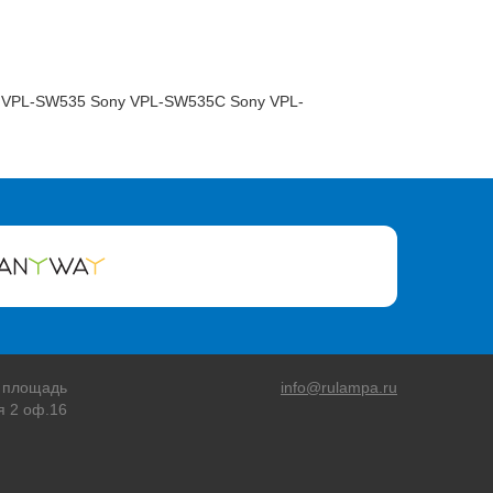
 VPL-SW535 Sony VPL-SW535C Sony VPL-
 площадь
info@rulampa.ru
я 2 оф.16