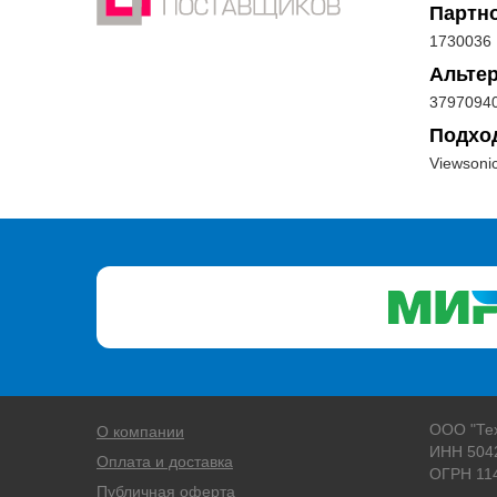
Партн
1730036
Альте
3797094
Подхо
Viewsoni
ООО "Те
О компании
ИНН 504
Оплата и доставка
ОГРН 11
Публичная оферта