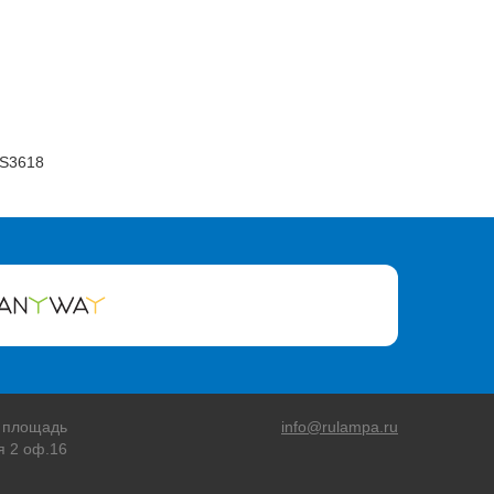
 S3618
 площадь
info@rulampa.ru
я 2 оф.16