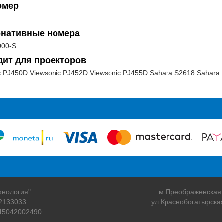
омер
рнативные номера
000-S
дит для проекторов
c PJ450D Viewsonic PJ452D Viewsonic PJ455D Sahara S2618 Sahara
хнология"
м.Преображенская
2133033
ул.Краснобогатырска
45042002490