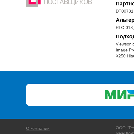
Партн
DT00731
Альте
RLC-013,
Подхо
Viewsoni
Image Pr
X250 Hit
ООО "Те
О компании
ИНН 504