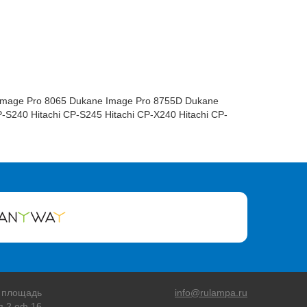
Image Pro 8065 Dukane Image Pro 8755D Dukane
-S240 Hitachi CP-S245 Hitachi CP-X240 Hitachi CP-
 площадь
info@rulampa.ru
я 2 оф.16