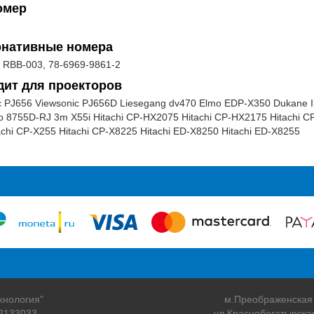
омер
рнативные номера
 RBB-003, 78-6969-9861-2
дит для проекторов
c PJ656 Viewsonic PJ656D Liesegang dv470 Elmo EDP-X350 Dukane 
o 8755D-RJ 3m X55i Hitachi CP-HX2075 Hitachi CP-HX2175 Hitachi CP
achi CP-X255 Hitachi CP-X8225 Hitachi ED-X8250 Hitachi ED-X8255
хнология"
м.Преображенская
2133033
ул.Краснобогатырска