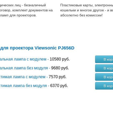
ических лиц - безналичный
Пластиковые карты, электронн
договор, комплект документов на
кошельки и многое другое - и в
 ламп для проекторов.
абсолютно без комиссии!
для проектора Viewsonic PJ656D
альная лампа с модулем -
10580 руб.
В кор
альная лампа без модуля -
9680 руб.
В кор
тимая лампа с модулем -
7570 руб.
В кор
тимая лампа без модуля -
6370 руб.
В кор