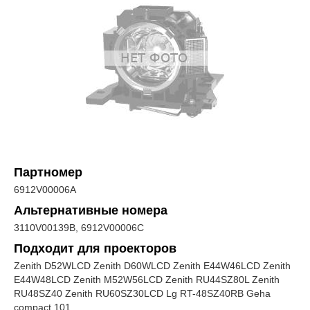
Партномер
6912V00006A
Альтернативные номера
3110V00139B, 6912V00006C
Подходит для проекторов
Zenith D52WLCD Zenith D60WLCD Zenith E44W46LCD Zenith
E44W48LCD Zenith M52W56LCD Zenith RU44SZ80L Zenith
RU48SZ40 Zenith RU60SZ30LCD Lg RT-48SZ40RB Geha
compact 101