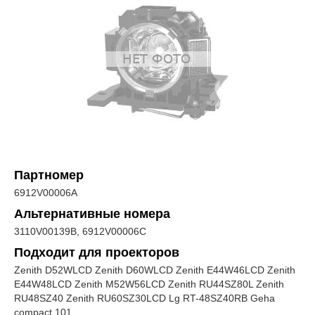
Партномер
6912V00006A
Альтернативные номера
3110V00139B, 6912V00006C
Подходит для проекторов
Zenith D52WLCD Zenith D60WLCD Zenith E44W46LCD Zenith
E44W48LCD Zenith M52W56LCD Zenith RU44SZ80L Zenith
RU48SZ40 Zenith RU60SZ30LCD Lg RT-48SZ40RB Geha
compact 101